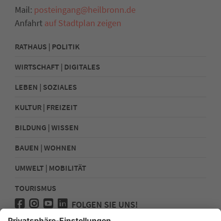
Mail:
posteingang@heilbronn.de
Anfahrt
auf Stadtplan zeigen
RATHAUS | POLITIK
WIRTSCHAFT | DIGITALES
LEBEN | SOZIALES
KULTUR | FREIZEIT
BILDUNG | WISSEN
BAUEN | WOHNEN
UMWELT | MOBILITÄT
TOURISMUS
FOLGEN SIE UNS!