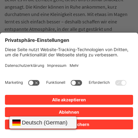
angesagt. Die Kinder können in Ruhe ankommen, kurz
durchatmen und eine Kleinigkeit essen. Mit etwas im Magen
lernt es sich einfach besser – deshalb schaffen wir eine
entspannte Atmosphäre, in der alle gut gestärkt und
konzentriert in die Lernzeit starten können.
Wann?
Jeden Dienstag und Donnerstag von 12:30 bis 13:00
Uhr
Wo?
Quartierszentrum Augärtle
Zusätzliche Hallenzeit