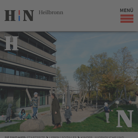
MENÜ
SIE SIND HIER:
STARTSEITE
LEBEN | SOZIALES
KINDER, JUGENDLICHE UND