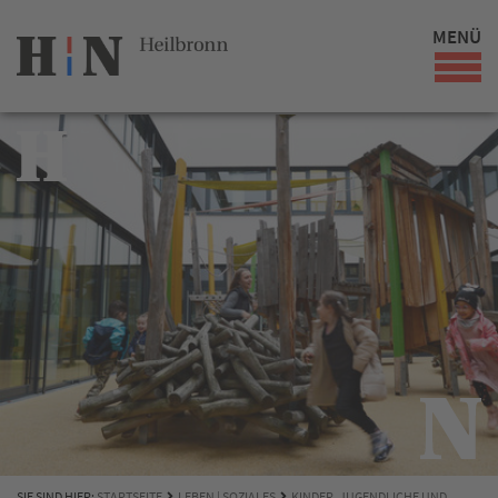
MENÜ
SIE SIND HIER:
STARTSEITE
LEBEN | SOZIALES
KINDER, JUGENDLICHE UND