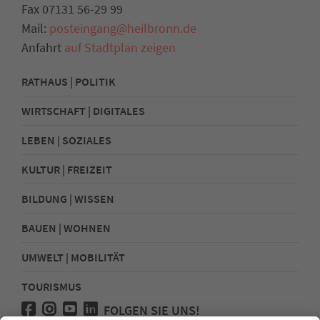
Fax 07131 56-29 99
Mail:
posteingang@heilbronn.de
Anfahrt
auf Stadtplan zeigen
RATHAUS | POLITIK
WIRTSCHAFT | DIGITALES
LEBEN | SOZIALES
KULTUR | FREIZEIT
BILDUNG | WISSEN
BAUEN | WOHNEN
UMWELT | MOBILITÄT
TOURISMUS
FOLGEN SIE UNS!