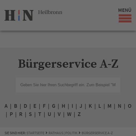
MENÜ
Bürgerservice A-Z
A
|
B
|
D
|
E
|
F
|
G
|
H
|
I
|
J
|
K
|
L
|
M
|
N
|
O
|
P
|
R
|
S
|
T
|
U
|
V
|
W
|
Z
SIE SIND HIER:
STARTSEITE
RATHAUS | POLITIK
BÜRGERSERVICE A-Z