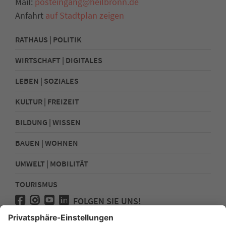
Mail:
posteingang@heilbronn.de
Anfahrt
auf Stadtplan zeigen
RATHAUS | POLITIK
WIRTSCHAFT | DIGITALES
LEBEN | SOZIALES
KULTUR | FREIZEIT
BILDUNG | WISSEN
BAUEN | WOHNEN
UMWELT | MOBILITÄT
TOURISMUS
FOLGEN SIE UNS!