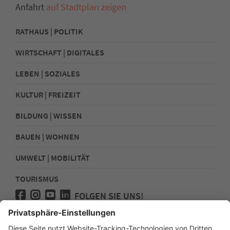
Anfahrt
auf Stadtplan zeigen
RATHAUS | POLITIK
WIRTSCHAFT | DIGITALES
LEBEN | SOZIALES
KULTUR | FREIZEIT
BILDUNG | WISSEN
BAUEN | WOHNEN
UMWELT | MOBILITÄT
TOURISMUS
FOLGEN SIE UNS!
Presse