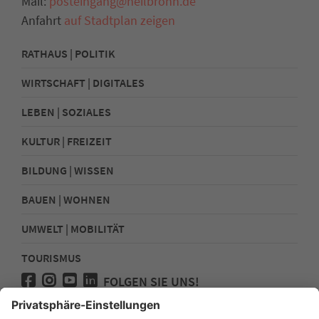
Mail:
posteingang@heilbronn.de
Anfahrt
auf Stadtplan zeigen
RATHAUS | POLITIK
WIRTSCHAFT | DIGITALES
LEBEN | SOZIALES
KULTUR | FREIZEIT
BILDUNG | WISSEN
BAUEN | WOHNEN
UMWELT | MOBILITÄT
TOURISMUS
FOLGEN SIE UNS!