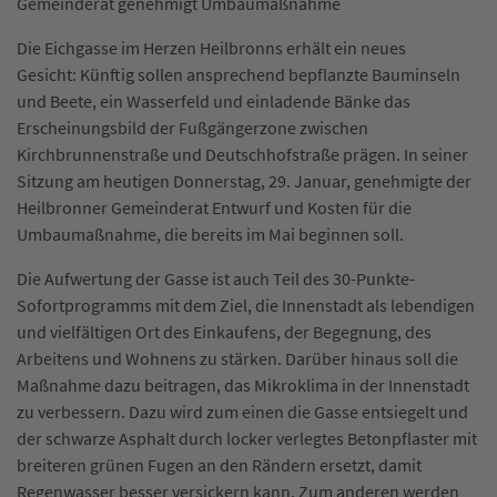
Gemeinderat genehmigt Umbaumaßnahme
Die Eichgasse im Herzen Heilbronns erhält ein neues
Gesicht: Künftig sollen ansprechend bepflanzte Bauminseln
und Beete, ein Wasserfeld und einladende Bänke das
Erscheinungsbild der Fußgängerzone zwischen
Kirchbrunnenstraße und Deutschhofstraße prägen. In seiner
Sitzung am heutigen Donnerstag, 29. Januar, genehmigte der
Heilbronner Gemeinderat Entwurf und Kosten für die
Umbaumaßnahme, die bereits im Mai beginnen soll.
Die Aufwertung der Gasse ist auch Teil des 30-Punkte-
Sofortprogramms mit dem Ziel, die Innenstadt als lebendigen
und vielfältigen Ort des Einkaufens, der Begegnung, des
Arbeitens und Wohnens zu stärken. Darüber hinaus soll die
Maßnahme dazu beitragen, das Mikroklima in der Innenstadt
zu verbessern. Dazu wird zum einen die Gasse entsiegelt und
der schwarze Asphalt durch locker verlegtes Betonpflaster mit
breiteren grünen Fugen an den Rändern ersetzt, damit
Regenwasser besser versickern kann. Zum anderen werden