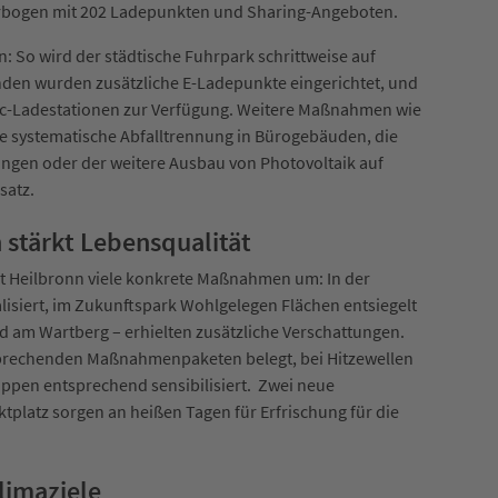
arbogen mit 202 Ladepunkten und Sharing-Angeboten.
n: So wird der städtische Fuhrpark schrittweise auf
änden wurden zusätzliche E-Ladepunkte eingerichtet, und
ec-Ladestationen zur Verfügung. Weitere Maßnahmen wie
die systematische Abfalltrennung in Bürogebäuden, die
gen oder der weitere Ausbau von Photovoltaik auf
satz.
 stärkt Lebensqualität
t Heilbronn viele konkrete Maßnahmen um: In der
isiert, im Zukunftspark Wohlgelegen Flächen entsiegelt
d am Wartberg – erhielten zusätzliche Verschattungen.
sprechenden Maßnahmenpaketen belegt, bei Hitzewellen
ppen entsprechend sensibilisiert. Zwei neue
platz sorgen an heißen Tagen für Erfrischung für die
imaziele