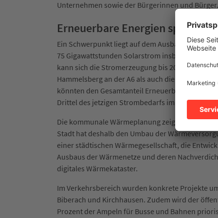
Unternehmen sowie der Bürgerinnen und Bürger.
Erneuerbare Energien spürbar 
Ein Schwerpunkt liegt auf dem Ausbau erneuerbar
75 Gigawattstunden Solarstrom insbesondere auf
kann sich die Stromerzeugung bis 2030 weiter d
Hammelsberg an der A6 als auch die Windenergie
könnten den Gesamtanteil Erneuerbare im Stadtg
Drittel des jetzigen Strombedarfs im Stadtgebiet
Die kommunale Wärmeplanung zeigt: Viele Gebäud
Stadt hat deshalb den Umbau der Wärmeversorgu
einer städtischen Wärmegesellschaft, die Entwic
Ausbaus der Wärmenetze und deren Nachverdichtu
digitales Wärmekataster.
Im Verkehrsbereich wurden konkrete Projekte um
Biberach und Kirchhausen. Zudem wird der öffent
Prozent der Ampeln für Busse und Bahnen priorisi