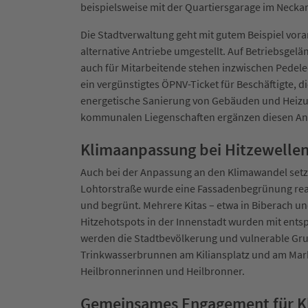
beispielsweise mit der Quartiersgarage im Neck
Die Stadtverwaltung geht mit gutem Beispiel vora
alternative Antriebe umgestellt. Auf Betriebsgel
auch für Mitarbeitende stehen inzwischen Pedel
ein vergünstigtes ÖPNV-Ticket für Beschäftigte, 
energetische Sanierung von Gebäuden und Heizun
kommunalen Liegenschaften ergänzen diesen An
Klimaanpassung bei Hitzewellen
Auch bei der Anpassung an den Klimawandel setz
Lohtorstraße wurde eine Fassadenbegrünung real
und begrünt. Mehrere Kitas – etwa in Biberach un
Hitzehotspots in der Innenstadt wurden mit ent
werden die Stadtbevölkerung und vulnerable Gru
Trinkwasserbrunnen am Kiliansplatz und am Markt
Heilbronnerinnen und Heilbronner.
Gemeinsames Engagement für Kl