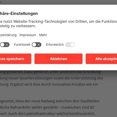
“
im Ausbau
er Energien. Bis Ende 2025 wurden in Heilbronn mehr als
 den Dächern Heilbronns pro Jahr erzeugt. Perspektivisch
eutlich erhöhen. Das neue PV-Projekt im Gewann
 am Standort Stöckach nordwestlich von Kirchhausen
ebiet auf 200 Gigawattstunden erhöhen und damit etwa ein
 decken.
e in Heilbronn sind energetisch sanierungsbedürftig. Die
ng gestartet. Dazu gehören unter anderem die Gründung
klung neuer Quartierslösungen sowie die Unterstützung des
ng. Ergänzt wird dies durch innovative Ansätze wie ein
gesetzt, etwa der neue Radweg zwischen den Stadtteilen
liche Nahverkehr weiter gestärkt – inzwischen sind 82
ert. Auch die Ladeinfrastruktur wächst kontinuierlich,