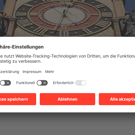
STADTVERWALTUNG, ÄMTER A-Z
DEZERNAT I: OBERBÜRGERM
Meldungen