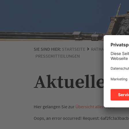
SIE SIND HIER:
STARTSEITE
RATHAUS | POLITIK
PRESSEMITTEILUNGEN
Aktuelle 
Hier gelangen Sie zur
Übersicht aller News
Oops, an error occurred! Request: 6af2fc3a3bacb