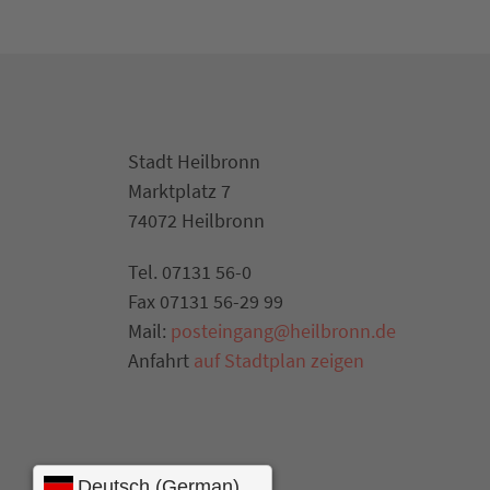
Stadt Heilbronn
Marktplatz 7
74072 Heilbronn
Tel. 07131 56-0
Fax 07131 56-29 99
Mail:
posteingang@heilbronn.de
Anfahrt
auf Stadtplan zeigen