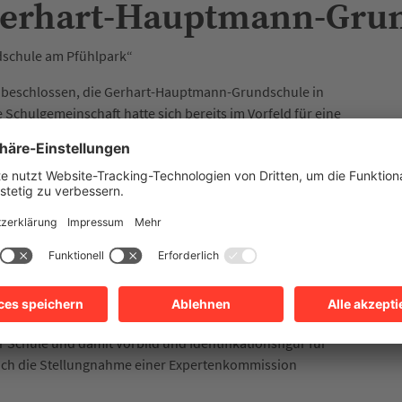
Gerhart-Hauptmann-Gru
schule am Pfühlpark“
r beschlossen, die Gerhart-Hauptmann-Grundschule in
hulgemeinschaft hatte sich bereits im Vorfeld für eine
um Schuljahr 2026/2027 in Kraft treten – rechtzeitig zur
rgebnisse eines wissenschaftlichen Gutachtens zur NS-
bern Heilbronner Straßen und Gebäude durch die
iv Heilbronn beauftragte Gutachten schließt sich der seit
historischen Forschung von Hauptmanns Verhalten im
 Schriftsteller und Literaturnobelpreisträger Gerhart
alsozialistische Regime instrumentalisieren, ignorierte
Kontakte zu hochrangigen Funktionären. Fazit: Gerhart
Schule und damit Vorbild und Identifikationsfigur für
auch die Stellungnahme einer Expertenkommission