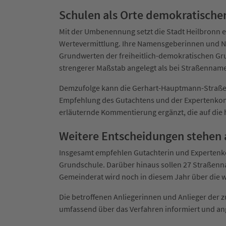
Schulen als Orte demokratische
Mit der Umbenennung setzt die Stadt Heilbronn e
Wertevermittlung. Ihre Namensgeberinnen und N
Grundwerten der freiheitlich-demokratischen Gr
strengerer Maßstab angelegt als bei Straßennam
Demzufolge kann die Gerhart-Hauptmann-Straße i
Empfehlung des Gutachtens und der Expertenkom
erläuternde Kommentierung ergänzt, die auf die h
Weitere Entscheidungen stehen 
Insgesamt empfehlen Gutachterin und Experten
Grundschule. Darüber hinaus sollen 27 Straßen
Gemeinderat wird noch in diesem Jahr über die 
Die betroffenen Anliegerinnen und Anlieger de
umfassend über das Verfahren informiert und an