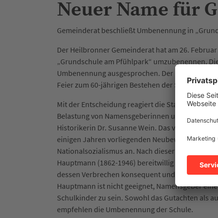
Neuer Name für 
Gemeinderat beschließt Umbenennung in „Grund
Der Heilbronner Gemeinderat hat am 26. Februa
„Grundschule am Pfühlpark“ umzubenennen. Die Sc
Umbenennung ausgesprochen. Der neue Name soll z
Feier zum 60-jährigen Bestehen der Schule.
Mit der Entscheidung reagiert die Stadt auf die E
Belastung von Namensgeberinnen und Namensge
Historikerin Dr. Susanne Wein. Das vom Stadtarch
einigen Jahren vorliegenden Neubewertung der 
Nationalsozialismus an. Nach dieser ließ sich der
Hauptmann (1862-1946) bereitwillig für das nation
dessen Verbrechen konsequent und pflegte enge 
Hauptmann ist nicht geeignet, Namensgeber einer 
Schulkinder zu sein. Sowohl das Gutachten als 
empfehlen die Umbenennung der Schule.