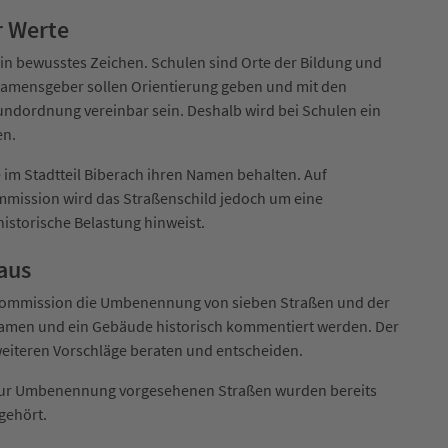
r Werte
in bewusstes Zeichen. Schulen sind Orte der Bildung und
amensgeber sollen Orientierung geben und mit den
undordnung vereinbar sein. Deshalb wird bei Schulen ein
en.
m Stadtteil Biberach ihren Namen behalten. Auf
mission wird das Straßenschild jedoch um eine
istorische Belastung hinweist.
aus
kommission die Umbenennung von sieben Straßen und der
namen und ein Gebäude historisch kommentiert werden. Der
weiteren Vorschläge beraten und entscheiden.
r zur Umbenennung vorgesehenen Straßen wurden bereits
gehört.