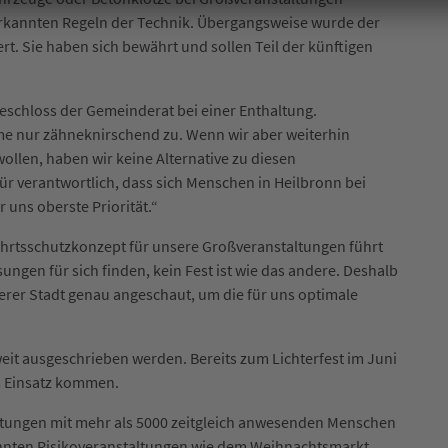
erkannten Regeln der Technik. Übergangsweise wurde der
t. Sie haben sich bewährt und sollen Teil der künftigen
chloss der Gemeinderat bei einer Enthaltung.
me nur zähneknirschend zu. Wenn wir aber weiterhin
ollen, haben wir keine Alternative zu diesen
 verantwortlich, dass sich Menschen in Heilbronn bei
 uns oberste Priorität.“
ahrtsschutzkonzept für unsere Großveranstaltungen führt
ungen für sich finden, kein Fest ist wie das andere. Deshalb
erer Stadt genau angeschaut, um die für uns optimale
it ausgeschrieben werden. Bereits zum Lichterfest im Juni
 Einsatz kommen.
altungen mit mehr als 5000 zeitgleich anwesenden Menschen
nnten Risikoveranstaltungen wie dem Weihnachtsmarkt,