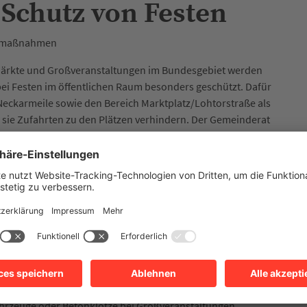
n Schutz von Festen
utzmaßnahmen
Märkte und Großveranstaltungen im Bundesgebiet werden
ei Festen im öffentlichen Raum besonders geschützt. Dafür
 Neckarmeile sowie den Bereich Marktplatz/Lohtorstraße als
 sie Zufahrten zu den Plätzen verhindern. Der Gemeinderat
ar, zu, sicherheitszertifizierte Poller und Pflanzkübel als
von Mal zu Mal zu mieten. Die Anschaffung kostet circa 1,4
 950.000 Euro investieren für mobile Sperren wie sie
atz waren.
ller Gefahren Bund und Land zuständig sind, tragen bei
lich Kommunen die Verantwortung, die Sicherheit durch
ibungslosen Ablauf der Veranstaltungen zu gewährleisten,
mmtes Sicherheitskonzept einschließlich Zufahrtsschutz
rzeuge oder Betonklötze bei Großveranstaltungen