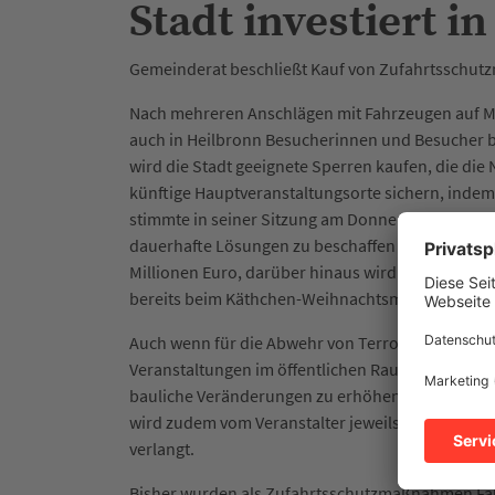
Stadt investiert i
Gemeinderat beschließt Kauf von Zufahrtssch
Nach mehreren Anschlägen mit Fahrzeugen auf 
auch in Heilbronn Besucherinnen und Besucher b
wird die Stadt geeignete Sperren kaufen, die die
künftige Hauptveranstaltungsorte sichern, indem
stimmte in seiner Sitzung am Donnerstag, 26. Febru
dauerhafte Lösungen zu beschaffen statt Sperren 
Millionen Euro, darüber hinaus wird die HMG etwa
bereits beim Käthchen-Weihnachtsmarkt im Eins
Auch wenn für die Abwehr von Terror und krimine
Veranstaltungen im öffentlichen Raum grundsätz
bauliche Veränderungen zu erhöhen. Um einen re
wird zudem vom Veranstalter jeweils ein abgesti
verlangt.
Bisher wurden als Zufahrtsschutzmaßnahmen Fah