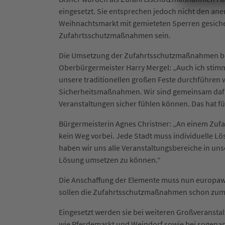
eingesetzt. Sie entsprechen jedoch nicht den an
Weihnachtsmarkt mit gemieteten Sperren gesicher
Zufahrtsschutzmaßnahmen sein.
Die Umsetzung der Zufahrtsschutzmaßnahmen bes
Oberbürgermeister Harry Mergel: „Auch ich stim
unsere traditionellen großen Feste durchführen w
Sicherheitsmaßnahmen. Wir sind gemeinsam dafür
Veranstaltungen sicher fühlen können. Das hat für
Bürgermeisterin Agnes Christner: „An einem Zuf
kein Weg vorbei. Jede Stadt muss individuelle Lös
haben wir uns alle Veranstaltungsbereiche in uns
Lösung umsetzen zu können.“
Die Anschaffung der Elemente muss nun europawe
sollen die Zufahrtsschutzmaßnahmen schon zum
Eingesetzt werden sie bei weiteren Großveranst
wie Pferdemarkt und Weindorf sowie bei sogena