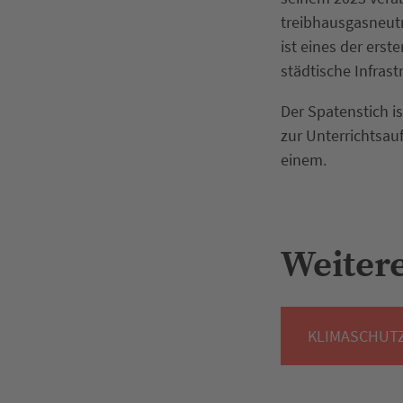
treibhausgasneutr
ist eines der erst
städtische Infras
Der Spatenstich is
zur Unterrichtsau
einem.
Weiter
KLIMASCHUTZ