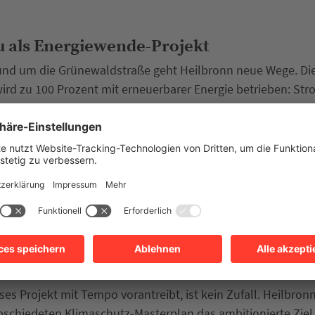
u als Energiewende-Projekt
rund um die Grünewaldstraße geht Heilbronn neue Wege. Di
ird zu 100 Prozent mit erneuerbarer Energie betrieben: Stro
ge, für wohlige Wärme sorgt eine 190-Kilowatt-Wärmepump
ht aus, um auch die benachbarte Grünewaldschule, zwei Tur
rozent mitzuversorgen – per Nahwärmenetz, gespeist durch
h mehrere Vorteile: Die Technik ist unsichtbar auf dem Dach
 Lärm und lässt sich zentral warten und steuern. Der Bauau
nde Vorhaben bereits 700.000 Euro aus städtischen Klimas
eigt Haltung beim Klimaschutz
ses Projekt mit Tempo vorantreibt, ist kein Zufall. Heilbronn
schiedeten Klimaschutz-Masterplan das ambitionierte Ziel,