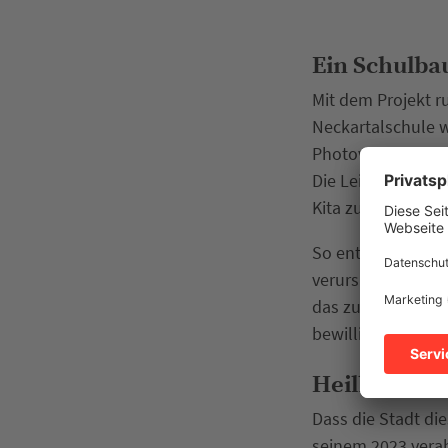
Ein Schulba
Mit dem Projekt 
Neckartalschule w
Photovoltaikanla
Die Leistung reic
Kita zu rund 65 P
So entstehen gleic
verursacht keinen
das zukunftsweise
bewilligt.
Heilbronn z
Dass die Stadt die
seinem 2023 verab