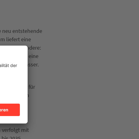
e neu entstehende
m liefert eine
e. Das Besondere:
nhallen und eine
 Heizungswasser.
 integriert,
sschuss hat für
chutzmitteln
 verfolgt mit
 bis 2035