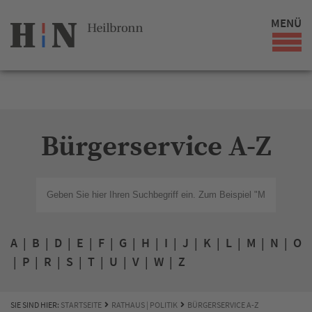
MENÜ
Bürgerservice A-Z
A
|
B
|
D
|
E
|
F
|
G
|
H
|
I
|
J
|
K
|
L
|
M
|
N
|
O
|
P
|
R
|
S
|
T
|
U
|
V
|
W
|
Z
SIE SIND HIER:
STARTSEITE
RATHAUS | POLITIK
BÜRGERSERVICE A-Z