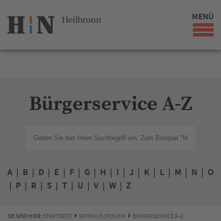
MENÜ
Bürgerservice A-Z
A
|
B
|
D
|
E
|
F
|
G
|
H
|
I
|
J
|
K
|
L
|
M
|
N
|
O
|
P
|
R
|
S
|
T
|
U
|
V
|
W
|
Z
SIE SIND HIER:
STARTSEITE
RATHAUS | POLITIK
BÜRGERSERVICE A-Z