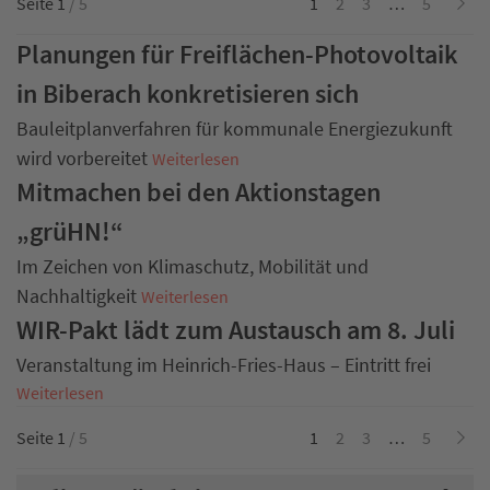
Seite 1
/ 5
1
2
3
…
5
Planungen für Freiflächen-Photovoltaik
in Biberach konkretisieren sich
Bauleitplanverfahren für kommunale Energiezukunft
wird vorbereitet
Weiterlesen
Mitmachen bei den Aktionstagen
„grüHN!“
Im Zeichen von Klimaschutz, Mobilität und
Nachhaltigkeit
Weiterlesen
WIR-Pakt lädt zum Austausch am 8. Juli
Veranstaltung im Heinrich-Fries-Haus – Eintritt frei
Weiterlesen
Seite 1
/ 5
1
2
3
…
5