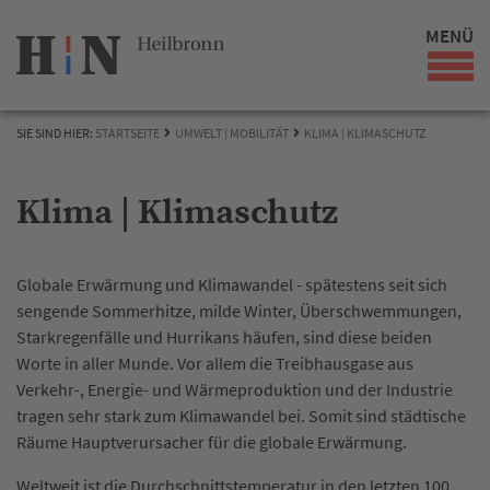
MENÜ
SIE SIND HIER:
STARTSEITE
UMWELT | MOBILITÄT
KLIMA | KLIMASCHUTZ
Klima | Klimaschutz
Globale Erwärmung und Klimawandel - spätestens seit sich
sengende Sommerhitze, milde Winter, Überschwemmungen,
Starkregenfälle und Hurrikans häufen, sind diese beiden
Worte in aller Munde. Vor allem die Treibhausgase aus
Verkehr-, Energie- und Wärmeproduktion und der Industrie
tragen sehr stark zum Klimawandel bei. Somit sind städtische
Räume Hauptverursacher für die globale Erwärmung.
Weltweit ist die Durchschnittstemperatur in den letzten 100