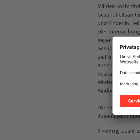
Mit den kostenfr
Gesundheitsamt in
und Kinder in Hei
Die Untersuchunge
gegensteuern zu kö
Gesundheitsamtes
Ziel ist es, Förd
anderem werden Gr
Reaktionen unters
Kindes fördern un
Kinder gesetzlich
Die nächsten Ter
Jugendgesundheits
Montag, 8. Juni, 8