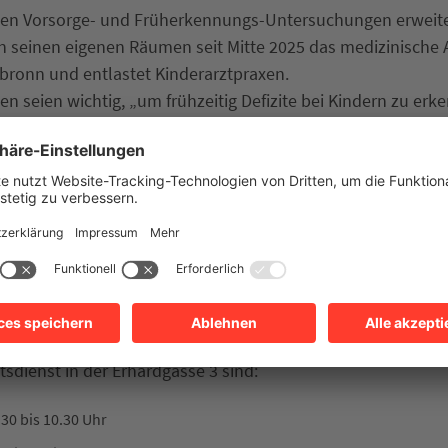
eien Vorsorge- und Früherkennungs-Untersuchungen erweite
 seinen eigenen Räumen seit Mitte 2025 das medizinische A
lbronn und entlastet Kinderarztpraxen.
n seien wichtig, „um frühzeitig Defizite bei Kindern zu erk
nnen“, erklärt Dr. Anna Katharina Dietz, stellvertretende L
. „Dadurch kann man Kindern zu einem guten Start verhelf
erbedarfe und Anzeichen für mögliche Störungen in den Blic
öße, Gewicht, Sehen, Hören, körperliche und geistige Fäh
ucht. Danach berät die Ärztin, wie Eltern eine gesunde Entw
d begleiten können. Laut Kinderschutzgesetz sind die U-U
 vorgesehen.
mine in der Außenstelle des Gesundheitsamtes beim Kinder
dienst in der Erhardgasse 3 sind:
.30 bis 10.30 Uhr