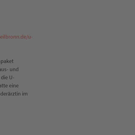
ilbronn.de/u-
npaket
haus- und
 die U-
tte eine
derärztin im