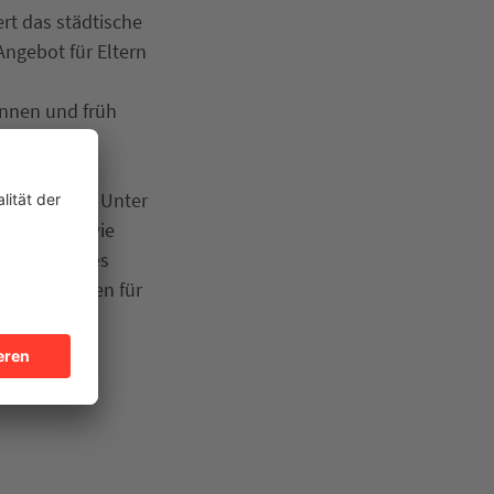
rt das städtische
ngebot für Eltern
ennen und früh
eiterin des
en.“
k zu nehmen. Unter
igkeiten sowie
icklung ihres
ntersuchungen für
- und