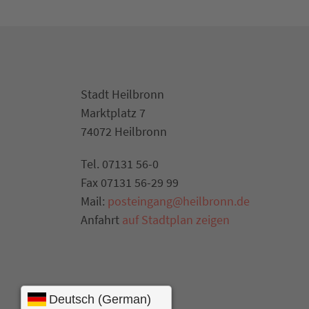
Stadt Heilbronn
Marktplatz 7
74072 Heilbronn
Tel. 07131 56-0
Fax 07131 56-29 99
Mail:
posteingang@heilbronn.de
Anfahrt
auf Stadtplan zeigen