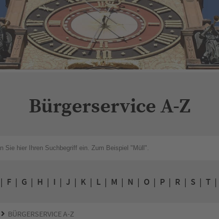
Bürgerservice A-Z
|
F
|
G
|
H
|
I
|
J
|
K
|
L
|
M
|
N
|
O
|
P
|
R
|
S
|
T
BÜRGERSERVICE A-Z