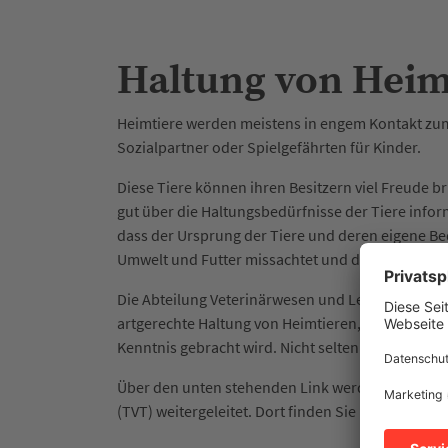
Haltung von Heim
Heimtiere werden meistens in engem Kontakt zum 
Sozialpartner oder Spielgefährten für Kinder.
Diese Tiere können ihren Besitzern viel Freude br
gut über die Haltungsbedürfnisse der Tiere info
dass der Ursprung der Tiere und deren eigene Be
Umwelt und Futter missachtet und die Tiere verm
Die Abteilung Veterinärwesen und Lebensmittelü
artgerechte Haltung von Heimtieren, sofern den A
Kenntnis gebracht wird. Nicht selten ist den Halte
Über den unten stehenden Link werden Sie auf In
(TVT) weitergeleitet. Dort finden Sie Merkblätter