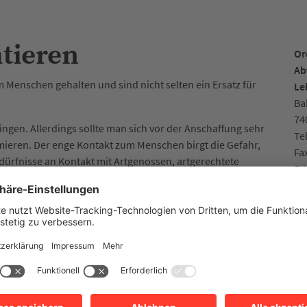
tieren
Or
Ab
Menschen gehalten und sind nicht selten ein Ersatz für
Le
Ba
74
ingen. Allerdings sollte man sich vor der Anschaffung sehr
Te
rmieren. Der enge Kontakt zum Menschen birgt die Gefahr,
Fa
dürfnisse an Kontakt mit Artgenossen, artgerechtete
E-
enschlicht werden.
berwachung der Stadt Heilbronn überwacht auch die
Mo
mtstierärzten eine nicht tierschutzgerechte Haltung zur
Do
rn dies gar nicht bewusst.
Mo
Be
formationen der Tierärztlichen Vereinigung für Tierschutz
 zur Haltungsanforderungen vieler Heimtiere.