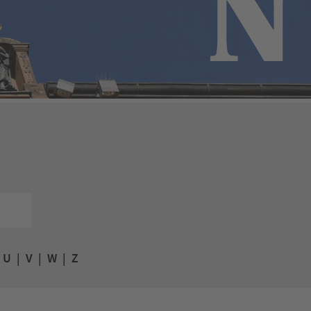
|
U
|
V
|
W
|
Z