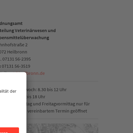
dnungsamt
teilung Veterinärwesen und
bensmittelüberwachung
hnhofstraße 2
072 Heilbronn
l. 07131 56-2395
x 07131 56-3519
Mail:
vet
@
heilbronn.de
ntag bis Mittwoch: 8.30 bis 12 Uhr
nnerstag: 14 bis 18 Uhr
ntagnachmittag und Freitagvormittag nur für
suchende mit vereinbartem Termin geöffnet