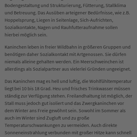
Bodengestaltung und Strukturierung, Fütterung, Stallklima
und Betreuung. Das Ausüben arteigener Bedürfnisse, wie z.B.
Hoppelsprung, Liegen in Seitenlage, Sich-Aufrichten,
Sozialkontakte, Nagen und Rauhfutteraufnahme sollen
hierbei möglich sein.
Kaninchen leben in freier Wildbahn in größeren Gruppen und
benötigen daher Sozialkontakt mit Artgenossen. Sie dürfen
niemals alleine gehalten werden. Ein Meerschweinchen ist
allerdings als Sozialpartner aus vielerlei Gründen ungeeignet.
Das Kaninchen mag es hell und luftig, die Wohlfühltemperatur
liegt bei 10 bis 18 Grad. Heu und frisches Trinkwasser müssen
ständig zur Verfügung stehen. Freilandhaltung ist möglich, der
Stall muss jedoch gut isoliert und das Zwergkaninchen vor
dem Winter ans Freie gewöhnt sein. Sowohl im Sommer als
auch im Winter sind Zugluft und zu große
Temperaturschwankungen zu vermeiden. Auch direkte
Sonneneinstrahlung verbunden mit großer Hitze kann schnell