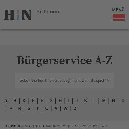
MENÜ
Bürgerservice A-Z
A
|
B
|
D
|
E
|
F
|
G
|
H
|
I
|
J
|
K
|
L
|
M
|
N
|
O
|
P
|
R
|
S
|
T
|
U
|
V
|
W
|
Z
SIE SIND HIER:
STARTSEITE
RATHAUS | POLITIK
BÜRGERSERVICE A-Z