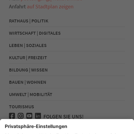
Anfahrt
auf Stadtplan zeigen
RATHAUS | POLITIK
WIRTSCHAFT | DIGITALES
LEBEN | SOZIALES
KULTUR | FREIZEIT
BILDUNG | WISSEN
BAUEN | WOHNEN
UMWELT | MOBILITÄT
TOURISMUS
FOLGEN SIE UNS!
Presse