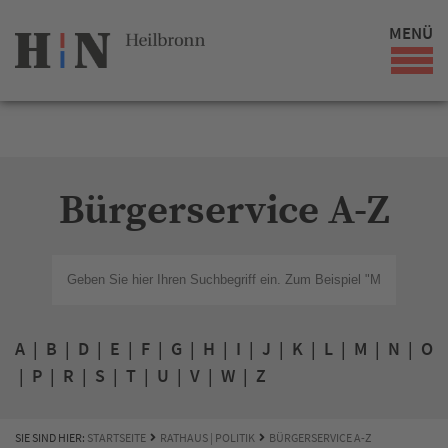
MENÜ
Bürgerservice A-Z
A
|
B
|
D
|
E
|
F
|
G
|
H
|
I
|
J
|
K
|
L
|
M
|
N
|
O
|
P
|
R
|
S
|
T
|
U
|
V
|
W
|
Z
SIE SIND HIER:
STARTSEITE
RATHAUS | POLITIK
BÜRGERSERVICE A-Z