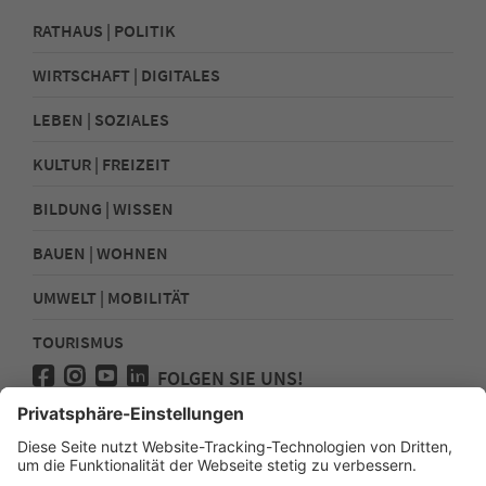
RATHAUS | POLITIK
WIRTSCHAFT | DIGITALES
LEBEN | SOZIALES
KULTUR | FREIZEIT
BILDUNG | WISSEN
BAUEN | WOHNEN
UMWELT | MOBILITÄT
TOURISMUS
FOLGEN SIE UNS!
Presse
Kontakt