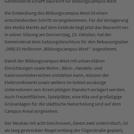
Gemeinderat schafft Baurecht für Bildungscampus West
Die Entwicklung des Bildungscampus West ist einen
entscheidenden Schritt vorangekommen. Für die Verlagerung
des Media Markts auf dem Gelände liegt jetzt das Baurecht vor.
In seiner Sitzung am Donnerstag, 23. Oktober, hat der
Gemeinderat dem Satzungsbeschluss für den Bebauungsplan
„09B/33 Heilbronn ‚Bildungscampus West‘“ zugestimmt.
Damit der Bildungscampus West mit universitären
Einrichtungen sowie Wohn-, Büro-, Handels- und
Gastronomiebereichen entstehen kann, müssen der
Elektronikmarkt sowie weitere im Gebiet ansässige
Unternehmen von ihrem jetzigen Standort verlagert werden.
Auch Freizeitflächen, Spielplätze, eine Kita und großzügige
Grünanlagen für die städtische Naherholung sind auf dem
Campus-Areal vorgesehen.
Der Neubau mit acht Geschossen, davon zwei unterirdisch, ist
als lang gestreckter Riegel entlang der Fügerstraße geplant,