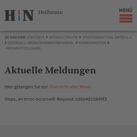
MENÜ
SIE SIND HIER:
STARTSEITE
RATHAUS | POLITIK
STADTVERWALTUNG, ÄMTER A-Z
DEZERNAT I: OBERBÜRGERMEISTER MERGEL
KOMMUNIKATION
PRESSEMITTEILUNGEN
Aktuelle Meldungen
Hier gelangen Sie zur
Übersicht aller News
Oops, an error occurred! Request: cd6e4d15849f3