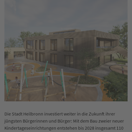
Helle, freundliche Räume wird es in der Kita Becker-Franck im
Badener Hof geben. Der Entwurf stammt von Frank Heinz,
Freie Architekten BDA, Waldkirch. Visualisierung (Urheber):
SIIN GmbH
Aus hellen Holzelementen besteht der Neubau der Kita Lotte
Lemke in Horkheim. Architektur und Visualisierung: MGF
Die Stadt Heilbronn investiert weiter in die Zukunft ihrer
Architekten GmbH, Stuttgart.
jüngsten Bürgerinnen und Bürger: Mit dem Bau zweier neuer
Kindertageseinrichtungen entstehen bis 2028 insgesamt 110