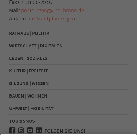
Fax 07131 56-29 99
Mail:
posteingang@heilbronn.de
Anfahrt
auf Stadtplan zeigen
RATHAUS | POLITIK
WIRTSCHAFT | DIGITALES
LEBEN | SOZIALES
KULTUR | FREIZEIT
BILDUNG | WISSEN
BAUEN | WOHNEN
UMWELT | MOBILITÄT
TOURISMUS
FOLGEN SIE UNS!