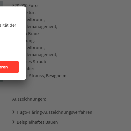
820.000 Euro
Architektur:
Stadt Heilbronn,
Gebäudemanagement,
Daniela Branz
Bauleitung:
Stadt Heilbronn,
Gebäudemanagement,
Johannes Straub
Fotografie:
Dietmar Strauss, Besigheim
Auszeichnungen:
Hugo-Häring-Auszeichnungsverfahren
Beispielhaftes Bauen