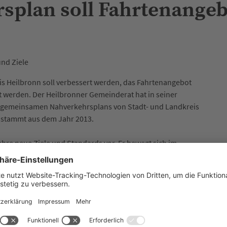
splan soll Fahrtenangeb
und Ziele
is Heilbronn soll verbessert werden, das Fahrtenangebot
et werden. Der Heilbronner Gemeinderat hat in seiner
s gemeinsamen Nahverkehrsplans von Stadt- und Landkreis
n stammt aus dem Jahr 2013.
re neue Ziele und Standards vor. Er bewegt sich im
zur Umsetzung der Verkehrswende, steigenden
 Spielräumen in öffentlichen Haushalten. In der
Stadt, 36 Maßnahmen des Landkreises und 32
n. Ein konkreter Zeithorizont zur Umsetzung ist in dem
elnen Maßnahmen steht zudem unter
orhaben müssen dem entsprechenden Gremium noch einmal