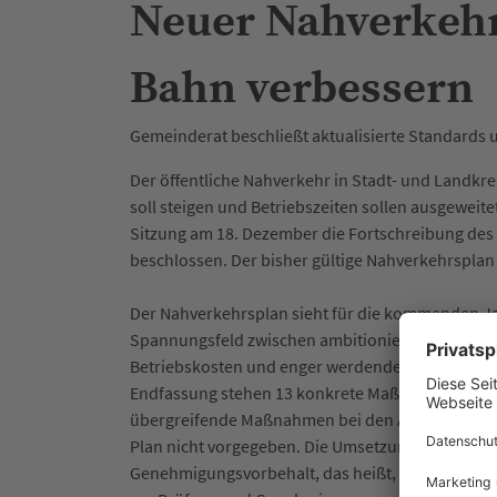
Neuer Nahverkehr
Bahn verbessern
Gemeinderat beschließt aktualisierte Standards 
Der öffentliche Nahverkehr in Stadt- und Landkre
soll steigen und Betriebszeiten sollen ausgeweit
Sitzung am 18. Dezember die Fortschreibung de
beschlossen. Der bisher gültige Nahverkehrspla
Der Nahverkehrsplan sieht für die kommenden Jah
Spannungsfeld zwischen ambitionierten Zielen 
Betriebskosten und enger werdenden finanziellen
Endfassung stehen 13 konkrete Maßnahmen der 
übergreifende Maßnahmen bei den Aufgabenträger
Plan nicht vorgegeben. Die Umsetzung der einz
Genehmigungsvorbehalt, das heißt, einzelne V