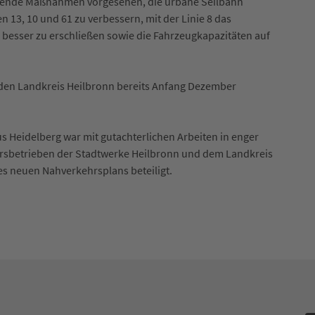
ringende Maßnahmen vorgesehen, die urbane Seilbahn
 13, 10 und 61 zu verbessern, mit der Linie 8 das
besser zu erschließen sowie die Fahrzeugkapazitäten auf
 den Landkreis Heilbronn bereits Anfang Dezember
Heidelberg war mit gutachterlichen Arbeiten in enger
rsbetrieben der Stadtwerke Heilbronn und dem Landkreis
es neuen Nahverkehrsplans beteiligt.