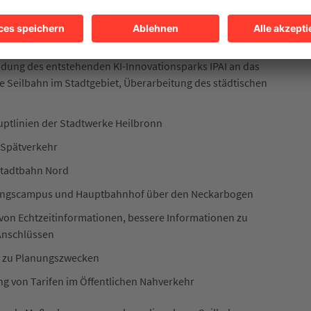
.
fe gehören:
dung des entstehenden KI-Innovationsparks IPAI an das
 Seilbahn im Stadtgebiet, Überarbeitung des städtischen
ptlinien der Stadtwerke Heilbronn
 Spätverkehr
 Stadtbahn Nord
dungscampus und Hauptbahnhof über den Neckarbogen
 von Echtzeitinformationen, bessere Informationen zu
Anschlüssen
n zu Planungszwecken
g von Tarifen im Öffentlichen Nahverkehr