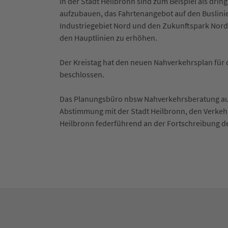
In der Stadt Heilbronn sind zum Beispiel als d
aufzubauen, das Fahrtenangebot auf den Buslinien
Industriegebiet Nord und den Zukunftspark Nord 
den Hauptlinien zu erhöhen.
Der Kreistag hat den neuen Nahverkehrsplan für
beschlossen.
Das Planungsbüro nbsw Nahverkehrsberatung aus 
Abstimmung mit der Stadt Heilbronn, den Verkeh
Heilbronn federführend an der Fortschreibung d