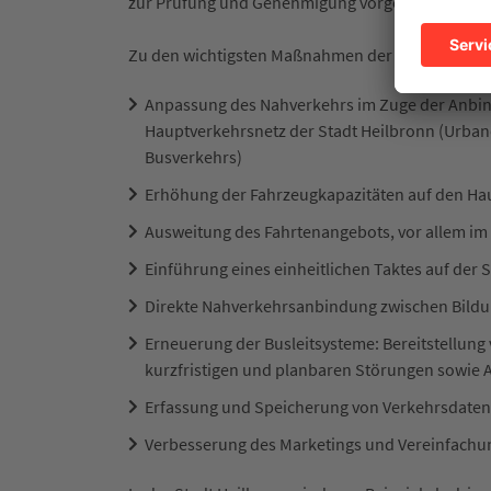
zur Prüfung und Genehmigung vorgelegt werden
Zu den wichtigsten Maßnahmen der höchsten Stu
Anpassung des Nahverkehrs im Zuge der Anbin
Hauptverkehrsnetz der Stadt Heilbronn (Urbane
Busverkehrs)
Erhöhung der Fahrzeugkapazitäten auf den Hau
Ausweitung des Fahrtenangebots, vor allem im
Einführung eines einheitlichen Taktes auf der
Direkte Nahverkehrsanbindung zwischen Bil
Erneuerung der Busleitsysteme: Bereitstellung
kurzfristigen und planbaren Störungen sowie 
Erfassung und Speicherung von Verkehrsdate
Verbesserung des Marketings und Vereinfachun