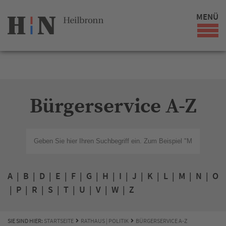
MENÜ
Bürgerservice A-Z
A
|
B
|
D
|
E
|
F
|
G
|
H
|
I
|
J
|
K
|
L
|
M
|
N
|
O
|
P
|
R
|
S
|
T
|
U
|
V
|
W
|
Z
SIE SIND HIER:
STARTSEITE
RATHAUS | POLITIK
BÜRGERSERVICE A-Z