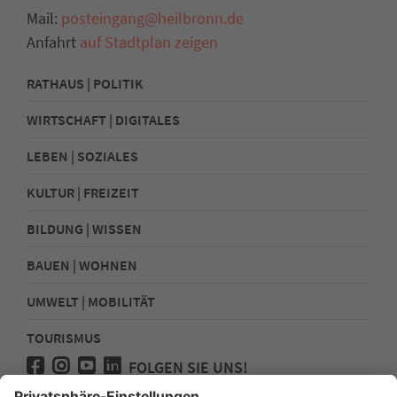
Mail:
posteingang@heilbronn.de
Anfahrt
auf Stadtplan zeigen
RATHAUS | POLITIK
WIRTSCHAFT | DIGITALES
LEBEN | SOZIALES
KULTUR | FREIZEIT
BILDUNG | WISSEN
BAUEN | WOHNEN
UMWELT | MOBILITÄT
TOURISMUS
FOLGEN SIE UNS!