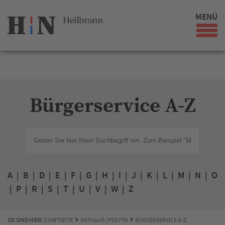
MENÜ
Bürgerservice A-Z
A
|
B
|
D
|
E
|
F
|
G
|
H
|
I
|
J
|
K
|
L
|
M
|
N
|
O
|
P
|
R
|
S
|
T
|
U
|
V
|
W
|
Z
SIE SIND HIER:
STARTSEITE
RATHAUS | POLITIK
BÜRGERSERVICE A-Z