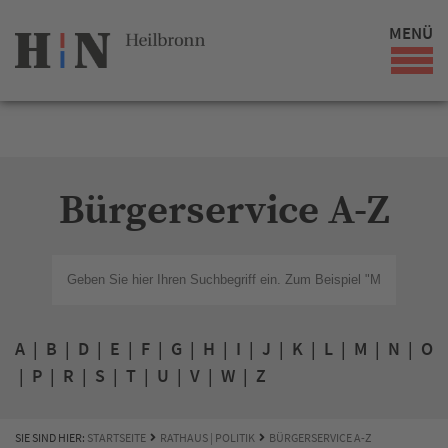
MENÜ
Bürgerservice A-Z
A
|
B
|
D
|
E
|
F
|
G
|
H
|
I
|
J
|
K
|
L
|
M
|
N
|
O
|
P
|
R
|
S
|
T
|
U
|
V
|
W
|
Z
SIE SIND HIER:
STARTSEITE
RATHAUS | POLITIK
BÜRGERSERVICE A-Z