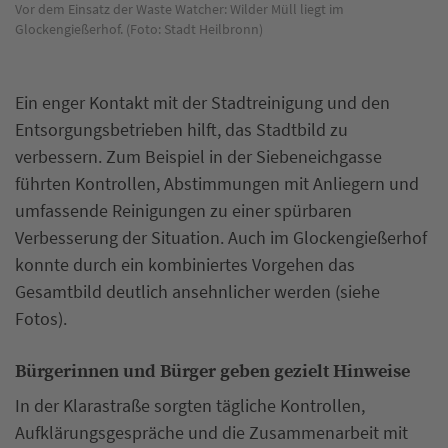
Vor dem Einsatz der Waste Watcher: Wilder Müll liegt im
Na
n.
Glockengießerhof. (Foto: Stadt Heilbronn)
is
He
Ein enger Kontakt mit der Stadtreinigung und den
Entsorgungsbetrieben hilft, das Stadtbild zu
verbessern. Zum Beispiel in der Siebeneichgasse
führten Kontrollen, Abstimmungen mit Anliegern und
umfassende Reinigungen zu einer spürbaren
Verbesserung der Situation. Auch im Glockengießerhof
konnte durch ein kombiniertes Vorgehen das
Gesamtbild deutlich ansehnlicher werden (siehe
Fotos).
Bürgerinnen und Bürger geben gezielt Hinweise
In der Klarastraße sorgten tägliche Kontrollen,
Aufklärungsgespräche und die Zusammenarbeit mit