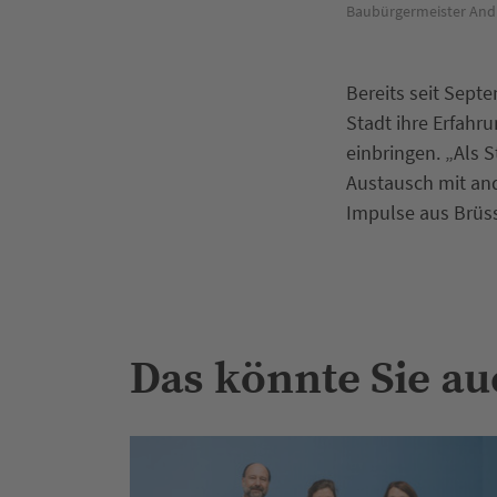
n der Leyen, die die zentrale Rolle der Städte bei
Baubürgermeister Andre
Bereits seit Septe
Stadt ihre Erfahr
einbringen. „Als S
Austausch mit an
Impulse aus Brüs
Das könnte Sie au