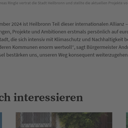
as Ringle vertrat die Stadt Heilbronn und stellte die aktuellen Projekte vo
mber 2024 ist Heilbronn Teil dieser internationalen Allianz 
ungen, Projekte und Ambitionen erstmals persönlich auf eu
tadt, die sich intensiv mit Klimaschutz und Nachhaltigkeit be
deren Kommunen enorm wertvoll“, sagt Bürgermeister Andre
sel bestärken uns, unseren Weg konsequent weiterzugehen
ch interessieren