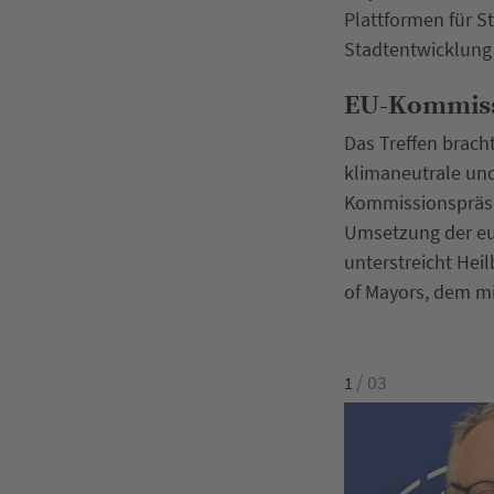
Plattformen für S
Stadtentwicklung 
EU-Kommissi
Das Treffen brach
klimaneutrale und
Kommissionspräsid
Umsetzung der eur
unterstreicht Hei
of Mayors, dem m
/ 03
1