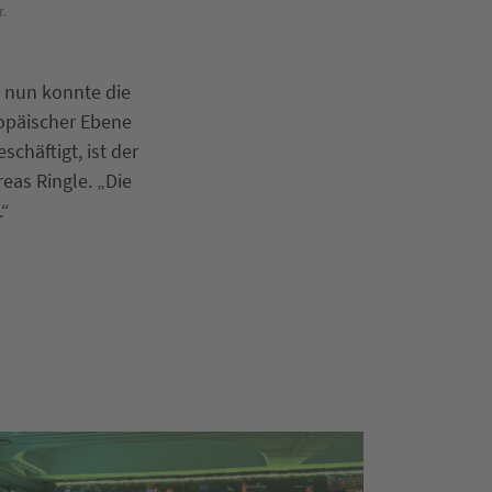
r.
Bei den Vorträgen in Brüssel ging es um die Zukunft 
– nun konnte die
ropäischer Ebene
schäftigt, ist der
as Ringle. „Die
.“