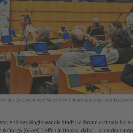
fen des EU Covenant of Mayors for Climate & Energy in Brüssel vert
ter Andreas Ringle war die Stadt Heilbronn erstmals beim
e & Energy (GCoM) Treffen in Brüssel dabei – einer der euro