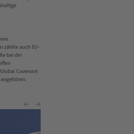
hhaltige
eine
n zählte auch EU-
te bei der
effen
s Global Covenant
n angehören.
Previous
Next