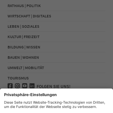
RATHAUS | POLITIK
WIRTSCHAFT | DIGITALES
LEBEN | SOZIALES
KULTUR | FREIZEIT
BILDUNG | WISSEN
BAUEN | WOHNEN
UMWELT | MOBILITÄT
TOURISMUS
FOLGEN SIE UNS!
Presse
Kontakt