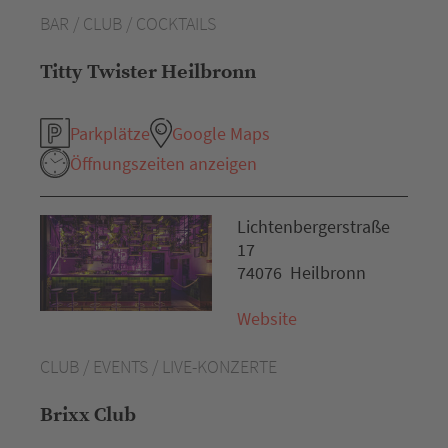
BAR / CLUB / COCKTAILS
Titty Twister Heilbronn
Parkplätze
Google Maps
Öffnungszeiten anzeigen
Lichtenbergerstraße
17
74076 Heilbronn
Website
CLUB / EVENTS / LIVE-KONZERTE
Brixx Club